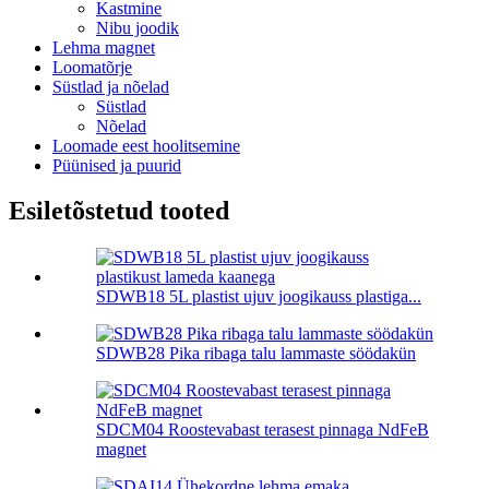
Kastmine
Nibu joodik
Lehma magnet
Loomatõrje
Süstlad ja nõelad
Süstlad
Nõelad
Loomade eest hoolitsemine
Püünised ja puurid
Esiletõstetud tooted
SDWB18 5L plastist ujuv joogikauss plastiga...
SDWB28 Pika ribaga talu lammaste söödakün
SDCM04 Roostevabast terasest pinnaga NdFeB
magnet