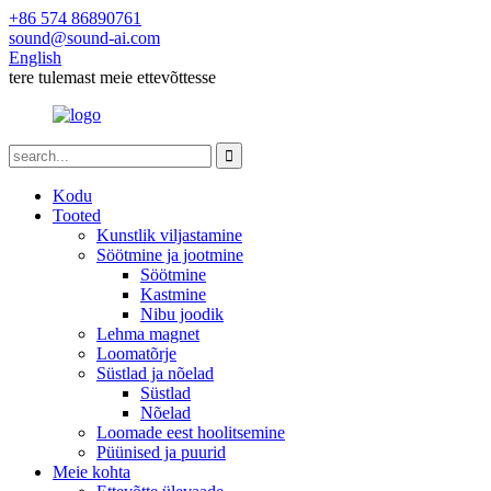
+86 574 86890761
sound@sound-ai.com
English
tere tulemast meie ettevõttesse
Kodu
Tooted
Kunstlik viljastamine
Söötmine ja jootmine
Söötmine
Kastmine
Nibu joodik
Lehma magnet
Loomatõrje
Süstlad ja nõelad
Süstlad
Nõelad
Loomade eest hoolitsemine
Püünised ja puurid
Meie kohta