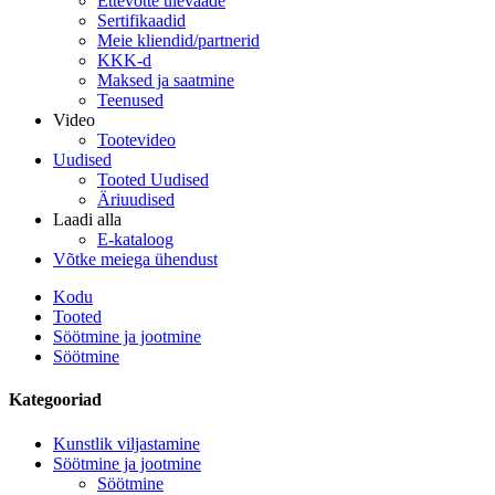
Ettevõtte ülevaade
Sertifikaadid
Meie kliendid/partnerid
KKK-d
Maksed ja saatmine
Teenused
Video
Tootevideo
Uudised
Tooted Uudised
Äriuudised
Laadi alla
E-kataloog
Võtke meiega ühendust
Kodu
Tooted
Söötmine ja jootmine
Söötmine
Kategooriad
Kunstlik viljastamine
Söötmine ja jootmine
Söötmine