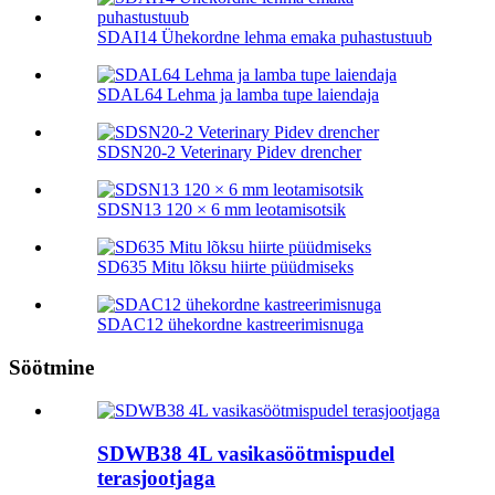
SDAI14 Ühekordne lehma emaka puhastustuub
SDAL64 Lehma ja lamba tupe laiendaja
SDSN20-2 Veterinary Pidev drencher
SDSN13 120 × 6 mm leotamisotsik
SD635 Mitu lõksu hiirte püüdmiseks
SDAC12 ühekordne kastreerimisnuga
Söötmine
SDWB38 4L vasikasöötmispudel
terasjootjaga