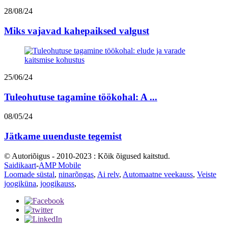
28/08/24
Miks vajavad kahepaiksed valgust
25/06/24
Tuleohutuse tagamine töökohal: A ...
08/05/24
Jätkame uuenduste tegemist
© Autoriõigus - 2010-2023 : Kõik õigused kaitstud.
Saidikaart
-
AMP Mobile
Loomade süstal
,
ninarõngas
,
Ai relv
,
Automaatne veekauss
,
Veiste
joogiküna
,
joogikauss
,