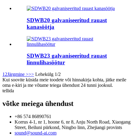
SDWB20 galvaniseeritud rauast
kanasöötja
SDWB23 galvaniseeritud rauast
linnulihasöötur
1
2
Järgmine >
>>
Lehekülg 1/2
Kui soovite küsida meie toodete või hinnakirja kohta, jätke meile
oma e-kiri ja me võtame teiega ühendust 24 tunni jooksul.
tellida
võtke meiega ühendust
+86 574 86890761
Korrus 4-1, nr 1, hoone 6, nr 8, Anju North Road, Xiaogang
Street, Beiluni piirkond, Ningbo linn, Zhejiangi provints
sound@sound-ai.com