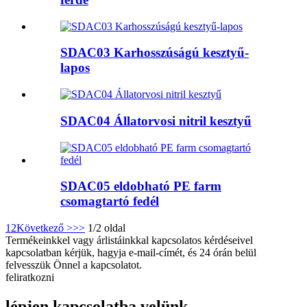
SDAC03 Karhosszúságú kesztyű-
lapos
SDAC04 Állatorvosi nitril kesztyű
SDAC05 eldobható PE farm
csomagtartó fedél
1
2
Következő >
>>
1/2 oldal
Termékeinkkel vagy árlistáinkkal kapcsolatos kérdéseivel
kapcsolatban kérjük, hagyja e-mail-címét, és 24 órán belül
felvesszük Önnel a kapcsolatot.
feliratkozni
lépjen kapcsolatba velünk