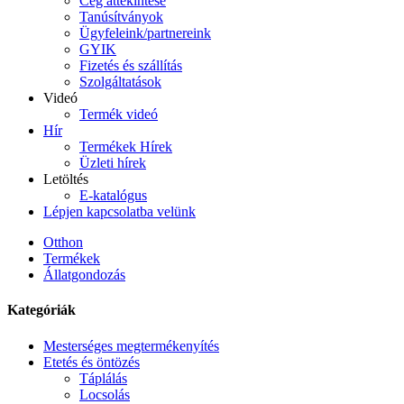
Cég áttekintése
Tanúsítványok
Ügyfeleink/partnereink
GYIK
Fizetés és szállítás
Szolgáltatások
Videó
Termék videó
Hír
Termékek Hírek
Üzleti hírek
Letöltés
E-katalógus
Lépjen kapcsolatba velünk
Otthon
Termékek
Állatgondozás
Kategóriák
Mesterséges megtermékenyítés
Etetés és öntözés
Táplálás
Locsolás