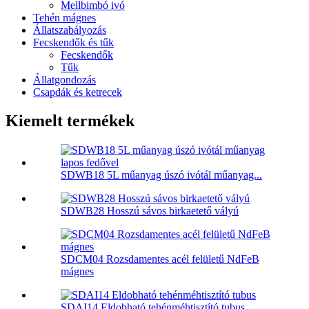
Mellbimbó ivó
Tehén mágnes
Állatszabályozás
Fecskendők és tűk
Fecskendők
Tűk
Állatgondozás
Csapdák és ketrecek
Kiemelt termékek
SDWB18 5L műanyag úszó ivótál műanyag...
SDWB28 Hosszú sávos birkaetető vályú
SDCM04 Rozsdamentes acél felületű NdFeB
mágnes
SDAI14 Eldobható tehénméhtisztító tubus