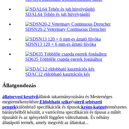
SDAL64 Tehén és juh hüvelytágító
SDSN20-2 Veterinary Continuous Drencher
SDSN13 120 × 6 mm-es áztató fúvóka
SD635 Többféle csapda egerek fogásához
SDAC12 eldobható kasztrációs kés
Állatgondozás
állatorvosi kesztyű
állatok takarmányozására és Mesterséges
megtermékenyítésre;
Eldobható szike
és
steril sebészeti
pengék
különböző specifikációk és típusok;
króm-katgut
természetes
báránybélből készült, a varrócérna specifikációi és típusai a műtét
típusától és az igényektől függően változhatnak. És néhány
állatápoló termék, amely megvédi az állatokat...