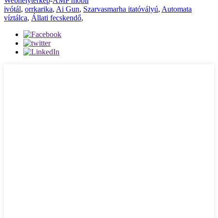
Webhelytérkép
-
AMP mobil
ivótál
,
orrkarika
,
Ai Gun
,
Szarvasmarha itatóvályú
,
Automata
víztálca
,
Állati fecskendő
,