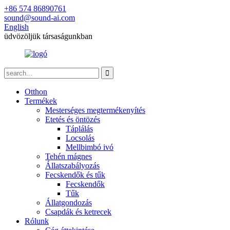
+86 574 86890761
sound@sound-ai.com
English
üdvözöljük társaságunkban
Otthon
Termékek
Mesterséges megtermékenyítés
Etetés és öntözés
Táplálás
Locsolás
Mellbimbó ivó
Tehén mágnes
Állatszabályozás
Fecskendők és tűk
Fecskendők
Tűk
Állatgondozás
Csapdák és ketrecek
Rólunk