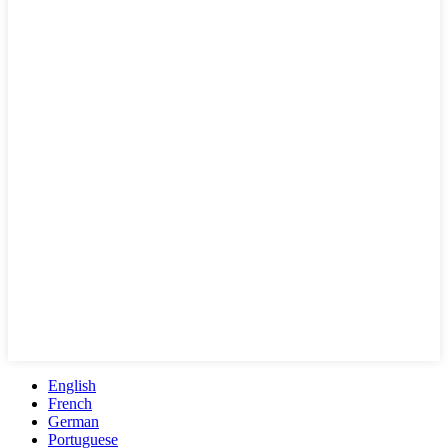
English
French
German
Portuguese