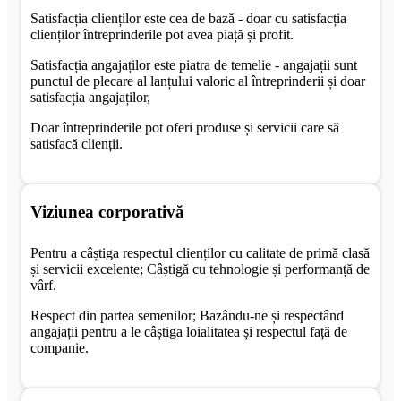
Satisfacția clienților este cea de bază - doar cu satisfacția
clienților întreprinderile pot avea piață și profit.
Satisfacția angajaților este piatra de temelie - angajații sunt
punctul de plecare al lanțului valoric al întreprinderii și doar
satisfacția angajaților,
Doar întreprinderile pot oferi produse și servicii care să
satisfacă clienții.
Viziunea corporativă
Pentru a câștiga respectul clienților cu calitate de primă clasă
și servicii excelente; Câștigă cu tehnologie și performanță de
vârf.
Respect din partea semenilor; Bazându-ne și respectând
angajații pentru a le câștiga loialitatea și respectul față de
companie.