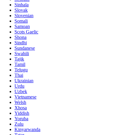
Sinhala
Slovak
Slovenian
Somali
Samoan
Scots Gaelic
Shona
Sindhi
Sundanese
Swahili
Tajik
Tamil
Telugu
Thai
Ukrainian
Urdu
Uzbek
Vietnamese
Welsh
Xhosa
Yiddish
Yoruba
Zulu
Kinyarwanda
Tatar