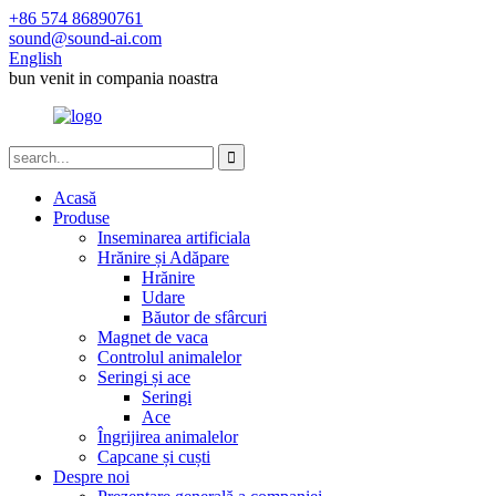
+86 574 86890761
sound@sound-ai.com
English
bun venit in compania noastra
Acasă
Produse
Inseminarea artificiala
Hrănire și Adăpare
Hrănire
Udare
Băutor de sfârcuri
Magnet de vaca
Controlul animalelor
Seringi și ace
Seringi
Ace
Îngrijirea animalelor
Capcane și cuști
Despre noi