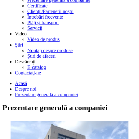
Prezentare generală a companiei
Certificate
Clienții/Partenerii noștri
Întrebări frecvente
Plăți și transport
Servicii
Video
Video de produs
Ştiri
Noutăți despre produse
Știri de afaceri
Descărcați
E-catalog
Contactaţi-ne
Acasă
Despre noi
Prezentare generală a companiei
Prezentare generală a companiei