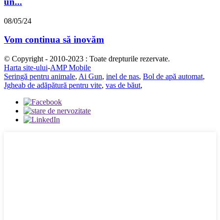
un...
08/05/24
Vom continua să inovăm
© Copyright - 2010-2023 : Toate drepturile rezervate.
Harta site-ului
-
AMP Mobile
Seringă pentru animale
,
Ai Gun
,
inel de nas
,
Bol de apă automat
,
Jgheab de adăpătură pentru vite
,
vas de băut
,