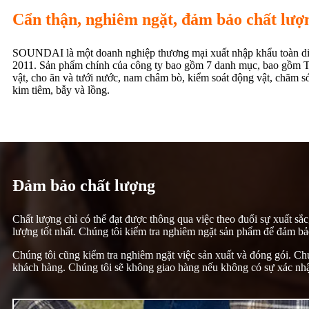
Cẩn thận, nghiêm ngặt, đảm bảo chất lượn
SOUNDAI là một doanh nghiệp thương mại xuất nhập khẩu toàn di
2011. Sản phẩm chính của công ty bao gồm 7 danh mục, bao gồm T
vật, cho ăn và tưới nước, nam châm bò, kiểm soát động vật, chăm s
kim tiêm, bẫy và lồng.
Đảm bảo chất lượng
Chất lượng chỉ có thể đạt được thông qua việc theo đuổi sự xuất sắ
lượng tốt nhất. Chúng tôi kiểm tra nghiêm ngặt sản phẩm để đảm b
Chúng tôi cũng kiểm tra nghiêm ngặt việc sản xuất và đóng gói. Ch
khách hàng. Chúng tôi sẽ không giao hàng nếu không có sự xác nh