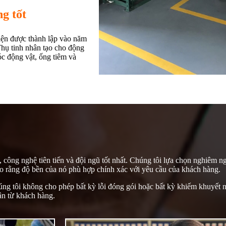
g tốt
ện được thành lập vào năm
hụ tinh nhân tạo cho động
óc động vật, ống tiêm và
c, công nghệ tiên tiến và đội ngũ tốt nhất. Chúng tôi lựa chọn nghiêm 
ảo rằng độ bền của nó phù hợp chính xác với yêu cầu của khách hàng.
úng tôi không cho phép bất kỳ lỗi đóng gói hoặc bất kỳ khiếm khuyết 
ận từ khách hàng.