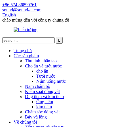
+86 574 86890761
sound@sound-ai.com
English
chào mừng đến với công ty chúng tôi
Trang chủ
Các sản phẩm
Thụ tinh nhân tạo
Cho ăn và tưới nước
cho ăn
Tưới nước
Núm uống nước
Nam châm bò
Kiểm soát động vật
Ống tiêm và kim tiêm
Ống tiêm
kim tiêm
Chăm sóc động vật
Bẫy và lồng
Về chúng tôi