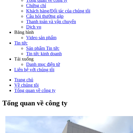
Tổng quan về công ty
Chứng chỉ
Khách hàng/Đối tác của chúng tôi
Câu hỏi thường gặp
Thanh toán và vận chuyển
Dịch vụ
Băng hình
Video sản phẩm
Tin tức
Sản phẩm Tin tức
Tin tức kinh doanh
Tải xuống
Danh mục điện tử
Liên hệ với chúng tôi
Trang chủ
Về chúng tôi
Tổng quan về công ty
Tổng quan về công ty