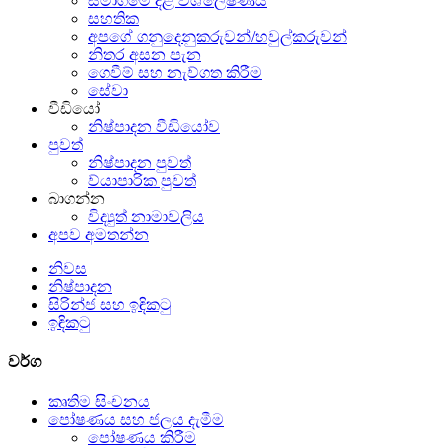
සමාගමේ දළ විශ්ලේෂණය
සහතික
අපගේ ගනුදෙනුකරුවන්/හවුල්කරුවන්
නිතර අසන පැන
ගෙවීම් සහ නැව්ගත කිරීම
සේවා
වීඩියෝ
නිෂ්පාදන වීඩියෝව
පුවත්
නිෂ්පාදන පුවත්
ව්යාපාරික පුවත්
බාගන්න
විද්‍යුත් නාමාවලිය
අපව අමතන්න
නිවස
නිෂ්පාදන
සිරින්ජ සහ ඉඳිකටු
ඉඳිකටු
වර්ග
කෘතිම සිංචනය
පෝෂණය සහ ජලය දැමීම
පෝෂණය කිරීම