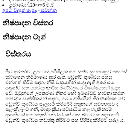
ප්‍රමාණය:
120×￠6 මි.මී
අපට විද්‍යුත් තැපෑල එවන්න
නිෂ්පාදන විස්තර
නිෂ්පාදන ටැග්
විස්තරය
මීට අමතරව, උපාංගය පරිශීලක සහ සත්ව සුවපහසුව මනසේ
තබාගෙන නිර්මාණය කර ඇත. ඩ්‍රෙන්ච් තුණ්ඩය පහසු
එන්නත් කිරීම සඳහා නිසි වක්‍රයකින් සාදා ඇති අතර එය
සතුන්ට සහ වෛද්‍ය කාර්ය මණ්ඩලයට විශේෂයෙන් සුදුසු
වේ. ඔවුන්ගේ උපකරණ නිතර හෝ අඛණ්ඩව භාවිතා කරන
වෛද්ය වෘත්තිකයන් සඳහා, මෙය අතිශයින් තීරණාත්මක වේ.
ඩ්‍රෙන්ච් තුණ්ඩය සැලසුම් කිරීමේදී සතුන්ගේ සුවපහසුව ද
සැලකිල්ලට ගනී, මාත්‍රා ක්‍රියා පටිපාටිය කළ හැකි තරම්
ආතතියක් සහ සතුන්ට කරදරයක් වන බවට වග බලා ගනී.
ඩ්‍රෙන්ච් තුණ්ඩය නඩත්තු කිරීමට සහ පිරිසිදු කිරීමට සරල ය.