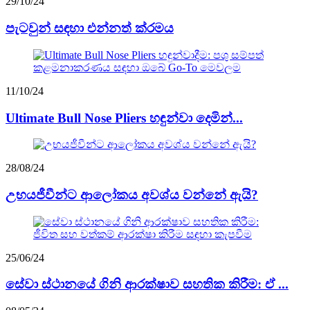
29/10/24
පැටවුන් සඳහා එන්නත් ක්රමය
11/10/24
Ultimate Bull Nose Pliers හඳුන්වා දෙමින්...
28/08/24
උභයජීවීන්ට ආලෝකය අවශ්ය වන්නේ ඇයි?
25/06/24
සේවා ස්ථානයේ ගිනි ආරක්ෂාව සහතික කිරීම: ඒ ...