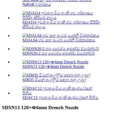
NdFeB චුම්බකය
SDAI14 ඉවත දැමිය හැකි ගව ගර්භාෂය පිරිසිදු
කිරීමේ නළය
SDAL64 ගව සහ බැටළු යෝනි විස්තාරකය
SDSN20-2 පශු වෛද්ය අඛණ්ඩ ඩ්රෙන්චර්
SDSN13 120×￠6mm Drench Nozzle
SD635 මීයන් ඇල්ලීම සඳහා බහු උගුල්
SDAC12 ඉවත දැමිය හැකි කැස්ට්‍රේෂන් පිහිය
SDSN13 120×￠6mm Drench Nozzle