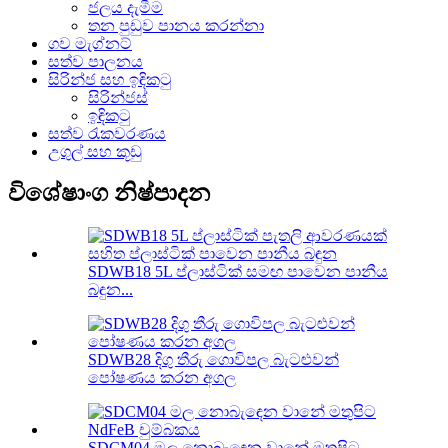
ජලය දැමීම
තන පුඩුව පානය කරන්නා
ගව මැග්නට්
සත්ව පාලනය
සිරින්ජ සහ ඉඳිකටු
සිරින්ජස්
ඉඳිකටු
සත්ව රැකවරණය
උගුල් සහ කූඩු
විශේෂාංග නිෂ්පාදන
SDWB18 5L ප්ලාස්ටික් සමඟ පාවෙන පානීය
බඳුන...
SDWB28 දිගු තීරු ගොවිපල බැටළුවන්
පෝෂණය කරන අගල
SDCM04 මල නොබැඳෙන වානේ මතුපිට