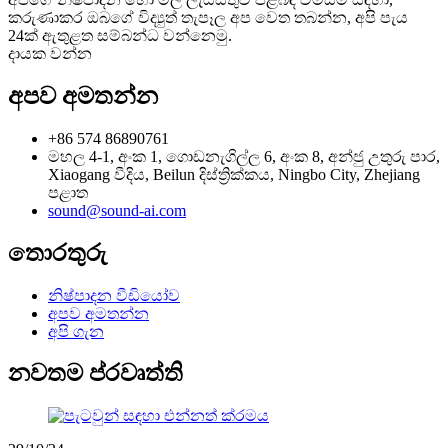
කරුණාකර ඔබගේ විද්‍යුත් තැපෑල අප වෙත තබන්න, අපි පැය
24ක් ඇතුළත සම්බන්ධ වන්නෙමු.
දායක වන්න
අපව අමතන්න
+86 574 86890761
මහල 4-1, අංක 1, ගොඩනැගිල්ල 6, අංක 8, අන්ජු උතුරු පාර,
Xiaogang වීදිය, Beilun දිස්ත්‍රික්කය, Ningbo City, Zhejiang
පළාත
sound@sound-ai.com
තොරතුරු
නිෂ්පාදන වීඩියෝව
අපව අමතන්න
අපි ගැන
නවතම ප්රවෘත්ති