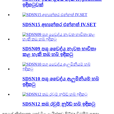
ඉඳිකටුවක්
SDSN15 අභ්‍යන්තර එන්නත් IV.SET
SDSN09 පශු වෛද්ය නැවත භාවිතා
කළ හැකි තඹ හබ් ඉඳිකටු
SDSN10 පශු වෛද්ය ඇලුමිනියම් හබ්
ඉඳිකටු
SDSN12 තඹ රවුම් නූර්ඩ් හබ් ඉඳිකටු
අපගේ නිෂ්පාදන හෝ මිල ලැයිස්තුව පිළිබඳ විමසීම් සඳහා,