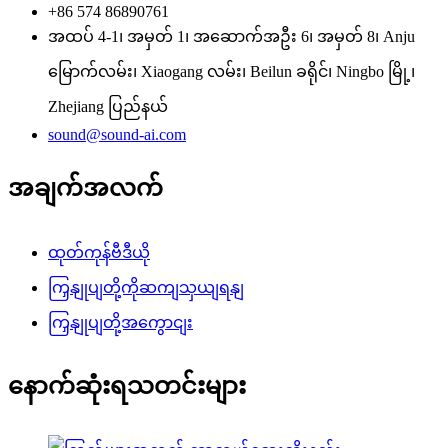
+86 574 86890761
အထပ် 4-1၊ အမှတ် 1၊ အဆောက်အဦး 6၊ အမှတ် 8၊ Anju
မြောက်လမ်း၊ Xiaogang လမ်း၊ Beilun ခရိုင်၊ Ningbo မြို့၊
Zhejiang ပြည်နယ်
sound@sound-ai.com
အချက်အလက်
ထုတ်ကုန်ဗီဒီယို
ကြှနျုပျတို့ကိုဆကျသှယျရနျ
ကြှနျုပျတို့အကွောငျး
နောက်ဆုံးရသတင်းများ