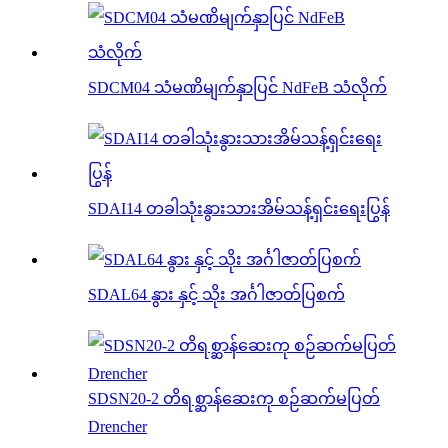
SDCM04 သံမဏိမျက်နှာပြင် NdFeB သံလိုက်
SDAI14 တခါသုံးနွားသားအိမ်သန့်ရှင်းရေးပြွန်
SDAL64 နွား နှင့် သိုး အင်္ဂါဇာတ်ပြစက်
SDSN20-2 တိရစ္ဆာန်ဆေးကု စဉ်ဆက်မပြတ်
Drencher