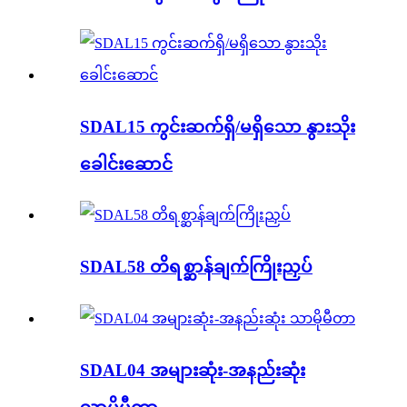
SDAL15 ကွင်းဆက်ရှိ/မရှိသော နွားသိုး
ခေါင်းဆောင်
SDAL58 တိရစ္ဆာန်ချက်ကြိုးညှပ်
SDAL04 အများဆုံး-အနည်းဆုံး