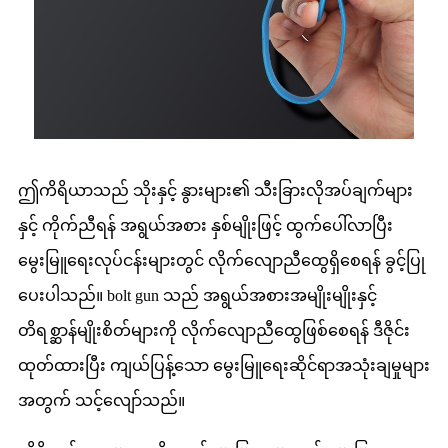
ဤကိရိယာသည် သိုးနှင့် နွားများ၏ သီးခြားလိုအပ်ချက်များ
နှင့် ကိုက်ညီရန် အရွယ်အစား နှစ်မျိုးဖြင့် ထွက်ပေါ်လာပြီး
မွေးမြူရေးလုပ်ငန်းများတွင် လိုက်လျောညီထွေရှိစေရန် ခွင့်ပြု
ပေးပါသည်။ bolt gun သည် အရွယ်အစားအမျိုးမျိုးနှင့်
တိရစ္ဆာန်မျိုးစိတ်များကို လိုက်လျောညီထွေဖြစ်စေရန် ဒီဇိုင်း
ထုတ်ထားပြီး ကျယ်ပြန့်သော မွေးမြူရေးဆိုင်ရာအသုံးချမှုများ
အတွက် သင့်လျော်သည်။