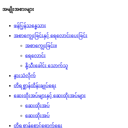
အမျိုးအစားများ
ဖန်ပြွန်သန္ဓေသား
အစာကျွေးခြင်းနှင့် ရေလောင်းပေးခြင်း
အစာကျွေးခြင်း။
ရေလောင်း
နို့သီးခေါင်း သောက်သူ
နွားသံလိုက်
တိရစ္ဆာန်ထိန်းချုပ်ရေး
ဆေးထိုးအပ်များနှင့် ဆေးထိုးအပ်များ
ဆေးထိုးအပ်
ဆေးထိုးအပ်
တိရစ္ဆာန်စောင့်ရှောက်ရေး