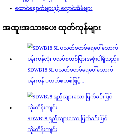
ထောင်ချောက်များနှင့် လှောင်အိမ်များ
အထူးအသားပေး ထုတ်ကုန်များ
SDWB18 5L ပလတ်စတစ်ရေပေါ်သောက်
ပန်းကန် ပလတ်စတစ်ဖြင့်...
SDWB28 ရှည်လျားသော မြက်ခင်းပြင်
သိုးထိန်းကျင်း