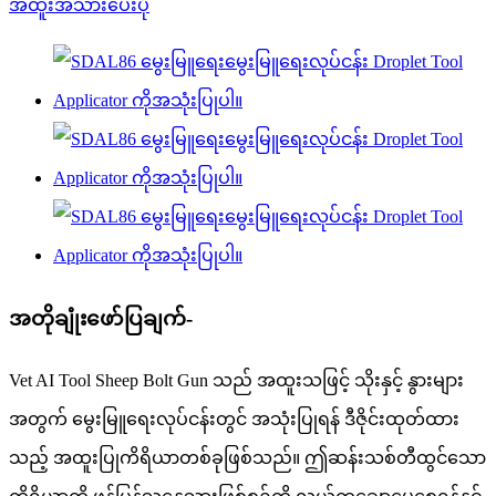
အတိုချုံးဖော်ပြချက်-
Vet AI Tool Sheep Bolt Gun သည် အထူးသဖြင့် သိုးနှင့် နွားများ
အတွက် မွေးမြူရေးလုပ်ငန်းတွင် အသုံးပြုရန် ဒီဇိုင်းထုတ်ထား
သည့် အထူးပြုကိရိယာတစ်ခုဖြစ်သည်။ ဤဆန်းသစ်တီထွင်သော