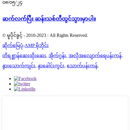
၀၈/၀၅/၂၄
ဆက်လက်ပြီး ဆန်းသစ်တီထွင်သွားမှာပါ။
© မူပိုင်ခွင့် - 2010-2023 : All Rights Reserved.
ဆိုက်မြေပုံ
-
AMP မိုဘိုင်း
တိရစ္ဆာန်ဆေးထိုးဆေး
,
အိုက်ဂွန်း
,
အလိုအလျောက်ရေပန်းကန်
,
နွားသောက်ကျင်း
,
နှာခေါင်းကွင်း
,
သောက်ပန်းကန်
,