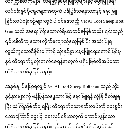
တိရိစ္ဆာန်ဆရာများ၊ တိရစ္ဆာန်မွေးမြူသူများနှင့် မွေးမြူရေး
လုပ်ငန်းခွင်ပိုင်ရှင်များအတွက် ဖန်ပြွန်သန္ဓေသားနှင့် မွေးမြူ
ခြင်းလုပ်ငန်းစဉ်များတွင် ပါဝင်နေသည့် Vet AI Tool Sheep Bolt
Gun သည် အရေးကြီးသောကိရိယာတစ်ခုဖြစ်သည်။ ၎င်းသည်
၎င်း၏တိကျသော၊ လိုက်လျောညီထွေဖြစ်ပြီး အသုံးပြုရ
လွယ်ကူသောဒီဇိုင်းကြောင့် သိုးနှင့်နွားမွေးမြူရေးအောင်မြင်မှု
နှင့် ထိရောက်မှုတိုးတက်စေရန်အတွက် မရှိမဖြစ်လိုအပ်သော
ကိရိယာတစ်ခုဖြစ်သည်။
အနှစ်ချုပ်ပြောရလျှင် Vet AI Tool Sheep Bolt Gun သည် သိုး
နှင့်နွားများကို ဖန်ပြွန်သန္ဓေသားဖြင့် မွေးမြူရန် လုံခြုံစိတ်ချရ
ပြီး ယုံကြည်စိတ်ချရပြီး ထိရောက်သောနည်းလမ်းကို ပေးစွမ်း
သောကြောင့် မွေးမြူရေးလုပ်ငန်းအတွက် ကောင်းမွန်သော
ကိရိယာတစ်ခုဖြစ်သည်။ ၎င်းသည် ၎င်း၏ဖန်တီးမှုပုံစံနှင့်