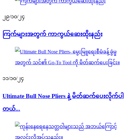
၂၉/၁၀/၂၄
ကြက်များအတွက် ကာကွယ်ဆေးထိုးနည်း
၁၁/၁၀/၂၄
Ultimate Bull Nose Pliers နဲ့ မိတ်ဆက်ပေးလိုက်ပါ
တယ်...