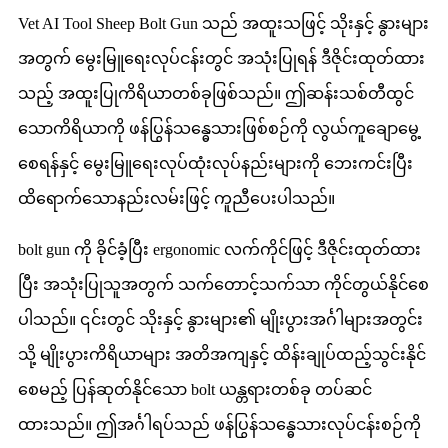
Vet AI Tool Sheep Bolt Gun သည် အထူးသဖြင့် သိုးနှင့် နွားများ
အတွက် မွေးမြူရေးလုပ်ငန်းတွင် အသုံးပြုရန် ဒီဇိုင်းထုတ်ထား
သည့် အထူးပြုကိရိယာတစ်ခုဖြစ်သည်။ ဤဆန်းသစ်တီထွင်
သောကိရိယာကို ဖန်ပြွန်သန္ဓေသားဖြစ်စဉ်ကို လွယ်ကူချောမွေ့
စေရန်နှင့် မွေးမြူရေးလုပ်ထုံးလုပ်နည်းများကို ဘေးကင်းပြီး
ထိရောက်သောနည်းလမ်းဖြင့် ကူညီပေးပါသည်။
bolt gun ကို ခိုင်ခံ့ပြီး ergonomic လက်ကိုင်ဖြင့် ဒီဇိုင်းထုတ်ထား
ပြီး အသုံးပြုသူအတွက် သက်တောင့်သက်သာ ကိုင်တွယ်နိုင်စေ
ပါသည်။ ၎င်းတွင် သိုးနှင့် နွားများ၏ မျိုးပွားအင်္ဂါများအတွင်း
သို့ မျိုးပွားကိရိယာများ အတိအကျနှင့် ထိန်းချုပ်ထည့်သွင်းနိုင်
စေမည့် ပြန်ဆုတ်နိုင်သော bolt ယန္တရားတစ်ခု တပ်ဆင်
ထားသည်။ ဤအင်္ဂါရပ်သည် ဖန်ပြွန်သန္ဓေသားလုပ်ငန်းစဉ်ကို