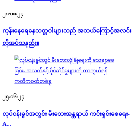
၂၈/၀၈/၂၄
ကုန်းနေရေနေသတ္တဝါများသည် အဘယ်ကြောင့်အလင်း
လိုအပ်သနည်း။
၂၅/၀၆/၂၄
လုပ်ငန်းခွင်အတွင်း မီးဘေးအန္တရာယ် ကင်းရှင်းစေရေး-
A...