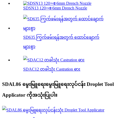
SDSN13 120×￠6mm Drench Nozzle
SD635 ကြွက်ဖမ်းရန်အတွက် ထောင်ချောက်
များစွာ
SDAC12 တခါသုံး Castration ဓား
SDAL86 မွေးမြူရေးမွေးမြူရေးလုပ်ငန်း Droplet Tool
Applicator ကိုအသုံးပြုပါ။