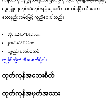
ကိရိယာကို ဖန်ပြွန်သန္ဓေသားဖြစ်စဉ်ကို လွယ်ကူချောမွေ့စေရန်နှင့်
မွေးမြူရေးလုပ်ထုံးလုပ်နည်းများကို ဘေးကင်းပြီး ထိရောက်
သောနည်းလမ်းဖြင့် ကူညီပေးပါသည်။
သိုး-
L24.5*D12.5cm
နွား-
L43*D22cm
ပစ္စည်း-
ပလပ်စတစ်
ကျွန်ုပ်တို့ထံ အီးမေးလ်ပို့ပါ။
ထုတ်ကုန်အသေးစိတ်
ထုတ်ကုန်အမှတ်အသား