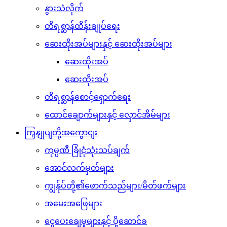
နွားသံလိုက်
တိရစ္ဆာန်ထိန်းချုပ်ရေး
ဆေးထိုးအပ်များနှင့် ဆေးထိုးအပ်များ
ဆေးထိုးအပ်
ဆေးထိုးအပ်
တိရစ္ဆာန်စောင့်ရှောက်ရေး
ထောင်ချောက်များနှင့် လှောင်အိမ်များ
ကြှနျုပျတို့အကွောငျး
ကုမ္ပဏီ ခြုံငုံသုံးသပ်ချက်
အောင်လက်မှတ်များ
ကျွန်ုပ်တို့၏ဖောက်သည်များ/မိတ်ဖက်များ
အမေးအဖြေများ
ငွေပေးချေမှုများနှင့် ပို့ဆောင်ခ