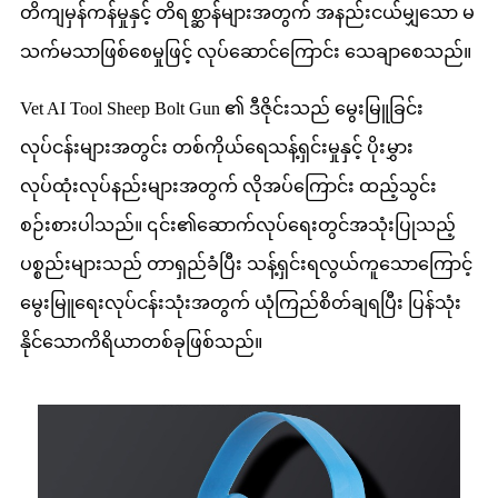
တိကျမှန်ကန်မှုနှင့် တိရစ္ဆာန်များအတွက် အနည်းငယ်မျှသော မ
သက်မသာဖြစ်စေမှုဖြင့် လုပ်ဆောင်ကြောင်း သေချာစေသည်။
Vet AI Tool Sheep Bolt Gun ၏ ဒီဇိုင်းသည် မွေးမြူခြင်း
လုပ်ငန်းများအတွင်း တစ်ကိုယ်ရေသန့်ရှင်းမှုနှင့် ပိုးမွှား
လုပ်ထုံးလုပ်နည်းများအတွက် လိုအပ်ကြောင်း ထည့်သွင်း
စဉ်းစားပါသည်။ ၎င်း၏ဆောက်လုပ်ရေးတွင်အသုံးပြုသည့်
ပစ္စည်းများသည် တာရှည်ခံပြီး သန့်ရှင်းရလွယ်ကူသောကြောင့်
မွေးမြူရေးလုပ်ငန်းသုံးအတွက် ယုံကြည်စိတ်ချရပြီး ပြန်သုံး
နိုင်သောကိရိယာတစ်ခုဖြစ်သည်။