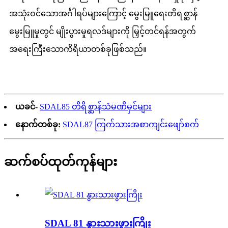
အသုံးဝင်သောအင်္ဂါရပ်များကြောင့် မွေးမြူရေးတိရစ္ဆာန်
မွေးမြူမှုတွင် မျိုးပွားမှုရလဒ်များကို မြှင့်တင်ရန်အတွက်
အရေးကြီးသောကိရိယာတစ်ခုဖြစ်သည်။
ယခင်-
SDAL85 တိရိစ္ဆာန်သံမဏိမှင်များ
နောက်တစ်ခု:
SDAL87 ကြက်သားအစာကျင်းဖျော်စက်
ဆက်စပ်ထုတ်ကုန်များ
SDAL 81 နွားသားဖွားကြိုး