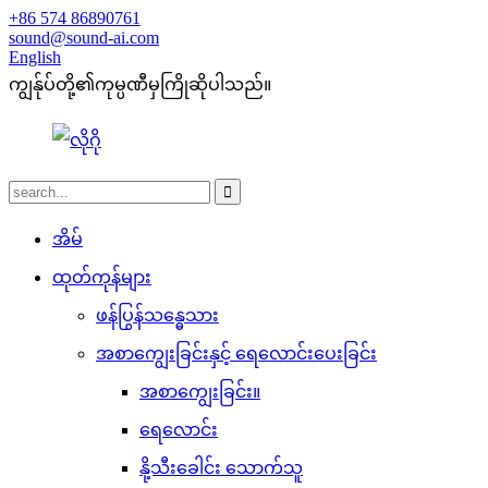
+86 574 86890761
sound@sound-ai.com
English
ကျွန်ုပ်တို့၏ကုမ္ပဏီမှကြိုဆိုပါသည်။
အိမ်
ထုတ်ကုန်များ
ဖန်ပြွန်သန္ဓေသား
အစာကျွေးခြင်းနှင့် ရေလောင်းပေးခြင်း
အစာကျွေးခြင်း။
ရေလောင်း
နို့သီးခေါင်း သောက်သူ