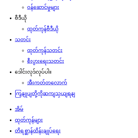
ဝန်ဆောင်မှုများ
ဗီဒီယို
ထုတ်ကုန်ဗီဒီယို
သတင်း
ထုတ်ကုန်သတင်း
စီးပွားရေးသတင်း
ဒေါင်းလုဒ်လုပ်ပါ။
အီးကတ်တလောက်
ကြှနျုပျတို့ကိုဆကျသှယျရနျ
အိမ်
ထုတ်ကုန်များ
တိရစ္ဆာန်ထိန်းချုပ်ရေး