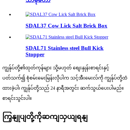
သာမိုမီတာ
SDAL37 Cow Lick Salt Brick Box
SDAL71 Stainless steel Bull Kick
Stopper
ကျွန်ုပ်တို့၏ထုတ်ကုန်များ သို့မဟုတ် စျေးနှုန်းစာရင်းနှင့်
ပတ်သက်၍ စုံစမ်းမေးမြန်းလိုပါက သင့်အီးမေးလ်ကို ကျွန်ုပ်တို့ထံ
ထားခဲ့ပါ၊ ကျွန်ုပ်တို့သည် 24 နာရီအတွင်း ဆက်သွယ်ပေးပါမည်။
စာရင်းသွင်းပါ။
ကြှနျုပျတို့ကိုဆကျသှယျရနျ