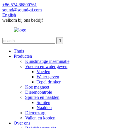
+86 574 86890761
sound@sound-ai.com
English
welkom bij ons bedrijf
Thuis
Producten
Kunstmatige inseminatie
Voeden en water geven
Voeden
Water geven
Tepel drinker
Koe magneet
Dierencontrole
Spuiten en naalden
Spuiten
Naalden
Dierenzorg
Vallen en kooien
Over ons