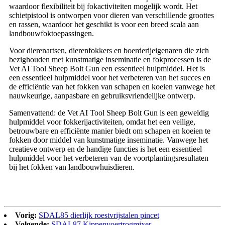
waardoor flexibiliteit bij fokactiviteiten mogelijk wordt. Het
schietpistool is ontworpen voor dieren van verschillende groottes
en rassen, waardoor het geschikt is voor een breed scala aan
landbouwfoktoepassingen.
Voor dierenartsen, dierenfokkers en boerderijeigenaren die zich
bezighouden met kunstmatige inseminatie en fokprocessen is de
Vet AI Tool Sheep Bolt Gun een essentieel hulpmiddel. Het is
een essentieel hulpmiddel voor het verbeteren van het succes en
de efficiëntie van het fokken van schapen en koeien vanwege het
nauwkeurige, aanpasbare en gebruiksvriendelijke ontwerp.
Samenvattend: de Vet AI Tool Sheep Bolt Gun is een geweldig
hulpmiddel voor fokkerijactiviteiten, omdat het een veilige,
betrouwbare en efficiënte manier biedt om schapen en koeien te
fokken door middel van kunstmatige inseminatie. Vanwege het
creatieve ontwerp en de handige functies is het een essentieel
hulpmiddel voor het verbeteren van de voortplantingsresultaten
bij het fokken van landbouwhuisdieren.
Vorig:
SDAL85 dierlijk roestvrijstalen pincet
Volgende:
SDAL87 Kippenvoertrogmixer