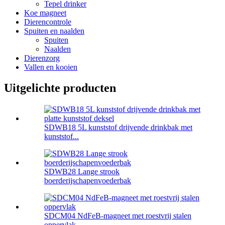
Tepel drinker
Koe magneet
Dierencontrole
Spuiten en naalden
Spuiten
Naalden
Dierenzorg
Vallen en kooien
Uitgelichte producten
SDWB18 5L kunststof drijvende drinkbak met
kunststof...
SDWB28 Lange strook
boerderijschapenvoederbak
SDCM04 NdFeB-magneet met roestvrij stalen
oppervlak