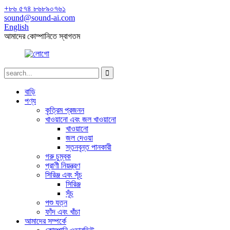
+৮৬ ৫৭৪ ৮৬৮৯০৭৬১
sound@sound-ai.com
English
আমাদের কোম্পানিতে স্বাগতম
বাড়ি
পণ্য
কৃত্রিম প্রজনন
খাওয়ানো এবং জল খাওয়ানো
খাওয়ানো
জল দেওয়া
স্তনবৃন্ত পানকারী
গরু চুম্বক
প্রাণী নিয়ন্ত্রণ
সিরিঞ্জ এবং সূঁচ
সিরিঞ্জ
সূঁচ
পশু যত্ন
ফাঁদ এবং খাঁচা
আমাদের সম্পর্কে