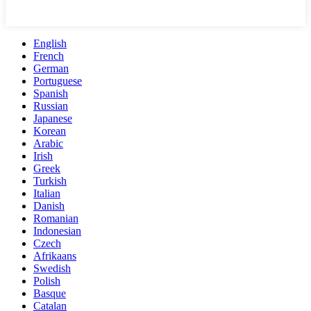
English
French
German
Portuguese
Spanish
Russian
Japanese
Korean
Arabic
Irish
Greek
Turkish
Italian
Danish
Romanian
Indonesian
Czech
Afrikaans
Swedish
Polish
Basque
Catalan