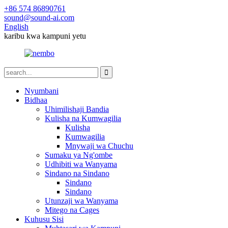
+86 574 86890761
sound@sound-ai.com
English
karibu kwa kampuni yetu
Nyumbani
Bidhaa
Uhimilishaji Bandia
Kulisha na Kumwagilia
Kulisha
Kumwagilia
Mnywaji wa Chuchu
Sumaku ya Ng'ombe
Udhibiti wa Wanyama
Sindano na Sindano
Sindano
Sindano
Utunzaji wa Wanyama
Mitego na Cages
Kuhusu Sisi