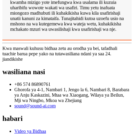
kwamba mizigo yote imefungwa kwa usalama ili kuzuia
uharibifu wowote wakati wa usafiri. Timu yetu inafuata
miongozo madhubuti ili kuhakikisha kuwa kila usafirishaji
unatii kanuni za kimataifa. Tunajitahidi kutoa uzoefu usio na
mshono na wa kutegemewa kwa wateja wetu, kuhakikisha
mchakato mzuri wa uwasilishaji kwa usafirishaji wa nje.
Kwa maswali kuhusu bidhaa zetu au orodha ya bei, tafadhali
tuachie barua pepe yako na tutawasiliana ndani ya saa 24.
jiandikishe
wasiliana nasi
+86 574 86890761
Ghorofa ya 4-1, Nambari 1, Jengo la 6, Nambari 8, Barabara
ya Anju Kaskazini, Mtaa wa Xiaogang, Wilaya ya Beilun,
Mji wa Ningbo, Mkoa wa Zhejiang
sound@sound-ai.com
habari
Video ya Bidhaa