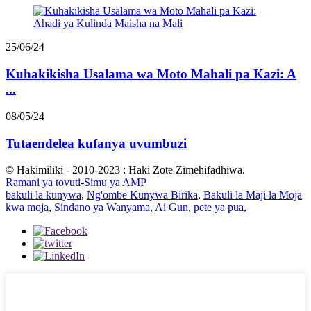
25/06/24
Kuhakikisha Usalama wa Moto Mahali pa Kazi: A
...
08/05/24
Tutaendelea kufanya uvumbuzi
© Hakimiliki - 2010-2023 : Haki Zote Zimehifadhiwa.
Ramani ya tovuti
-
Simu ya AMP
bakuli la kunywa
,
Ng'ombe Kunywa Birika
,
Bakuli la Maji la Moja
kwa moja
,
Sindano ya Wanyama
,
Ai Gun
,
pete ya pua
,