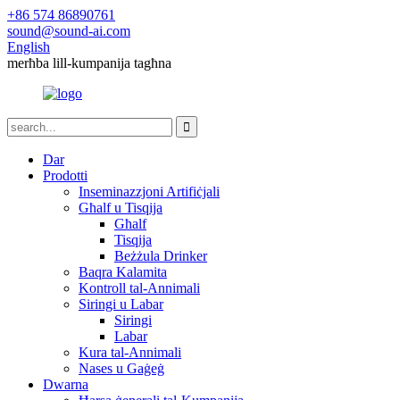
+86 574 86890761
sound@sound-ai.com
English
merħba lill-kumpanija tagħna
Dar
Prodotti
Inseminazzjoni Artifiċjali
Għalf u Tisqija
Għalf
Tisqija
Beżżula Drinker
Baqra Kalamita
Kontroll tal-Annimali
Siringi u Labar
Siringi
Labar
Kura tal-Annimali
Nases u Gaġeġ
Dwarna