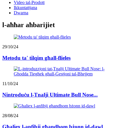
Video tal-Prodott
Ikkuntattjana
Dwarna
l-aħħar aħbarijiet
29/10/24
Metodu ta' tilqim għall-flieles
11/10/24
Nintroduċu l-Tnalji Ultimate Bull Nose...
28/08/24
Għaliex l-anfibji għandhom bżonn id-dawl