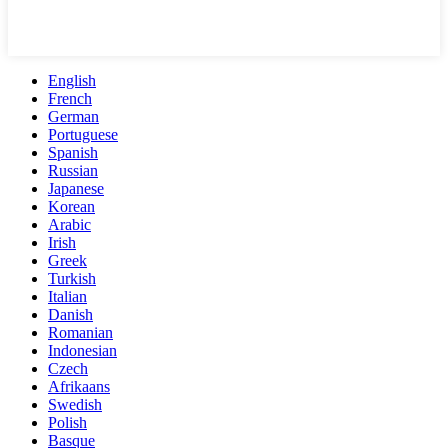
English
French
German
Portuguese
Spanish
Russian
Japanese
Korean
Arabic
Irish
Greek
Turkish
Italian
Danish
Romanian
Indonesian
Czech
Afrikaans
Swedish
Polish
Basque