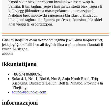
b'mod sikur biex jipprevjenu kwalunkwe ħsara waqt it-
transitu. It-tim tagħna jsegwi linji gwida stretti biex jiżgura li
kull vjeġġ jikkonforma mar-regolamenti internazzjonali.
Naħdmu biex nipprovdu esperjenza bla xkiel u affidabbli
lill-klijenti tagħna, li niżguraw proċess ta 'kunsinna bla xkiel
għal vjeġġi ta' esportazzjoni.
Għal mistoqsijiet dwar il-prodotti tagħna jew il-lista tal-prezzijiet,
jekk jogħġbok ħalli l-email tiegħek lilna u aħna nkunu f'kuntatt fi
żmien 24 siegħa.
abbona
ikkuntattjana
+86 574 86890761
Sular 4-1, Nru 1, Bini 6, Nru 8, Anju North Road, Triq
Xiaogang, Distrett ta 'Beilun, Belt ta' Ningbo, Provinċja ta
'Zhejiang
sound@sound-ai.com
informazzjoni